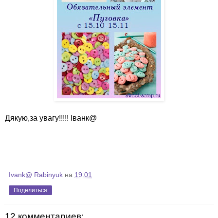
Дякую,за увагу!!!!! Іванк@
Ivank@ Rabinyuk
на
19:01
Поделиться
12 комментариев: