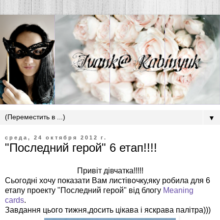
▼
среда, 24 октября 2012 г.
"Последний герой" 6 етап!!!!
Привіт дівчатка!!!!!
Сьогодні хочу показати Вам листівочку,яку робила для 6
етапу проекту "Последний герой" від блогу
Meaning
cards
.
Завдання цього тижня,досить цікава і яскрава палітра)))