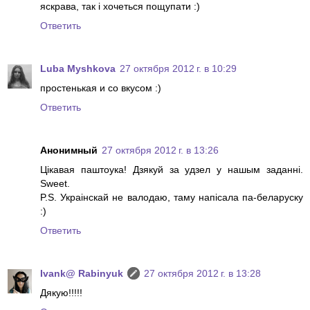
яскрава, так і хочеться пощупати :)
Ответить
Luba Myshkova
27 октября 2012 г. в 10:29
простенькая и со вкусом :)
Ответить
Анонимный
27 октября 2012 г. в 13:26
Цiкавая паштоука! Дзякуй за удзел у нашым заданнi.
Sweet.
P.S. Украiнскай не валодаю, таму напiсала па-беларуску
:)
Ответить
Ivank@ Rabinyuk
27 октября 2012 г. в 13:28
Дякую!!!!!