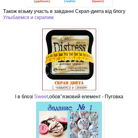
Також візьму участь в завданні Скрап-диета від блогу
Улыбаемся и скрапим
І в блозі
Sweet
,обов"язковий елемент - Пуговка