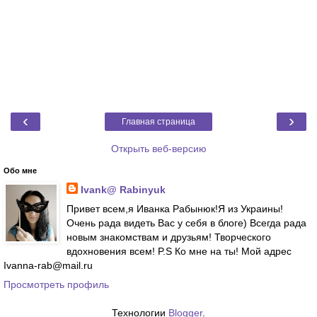
‹
›
Главная страница
Открыть веб-версию
Обо мне
Ivank@ Rabinyuk
Привет всем,я Иванка Рабынюк!Я из Украины!
Очень рада видеть Вас у себя в блоге) Всегда рада
новым знакомствам и друзьям! Творческого
вдохновения всем! P.S Ко мне на ты! Мой адрес
Ivanna-rab@mail.ru
Просмотреть профиль
Технологии
Blogger
.