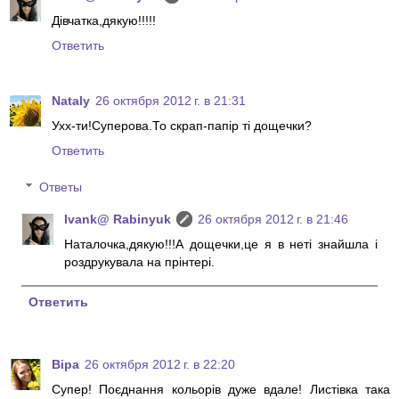
Дівчатка,дякую!!!!!
Ответить
Nataly
26 октября 2012 г. в 21:31
Ухх-ти!Суперова.То скрап-папір ті дощечки?
Ответить
Ответы
Ivank@ Rabinyuk
26 октября 2012 г. в 21:46
Наталочка,дякую!!!А дощечки,це я в неті знайшла і
роздрукувала на прінтері.
Ответить
Віра
26 октября 2012 г. в 22:20
Супер! Поєднання кольорів дуже вдале! Листівка така